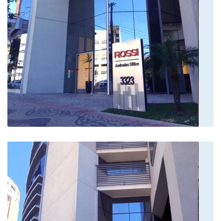
humano... exames específicos pra não
deixar nenhuma dúvida no diagnóstico
Paciente
Ótimo atendimento e esclarecedor.
Ajudou-nos a indentificar o problema de
um familiar e passou-nos os
encaminhamentos.
Paciente