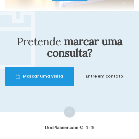
O Dr. João Sávio é um excelente médico.
Muito educado, atencioso e verdadeiro
Pretende
marcar uma
com o paciente. Minha experiência tem
sido ótima!
consulta?
Paciente
Marcar uma visita
Entre em contato
Excelente atendimento , muito atencioso
, com explicações bem detalhadas.
DocPlanner.com
© 2026
Paciente