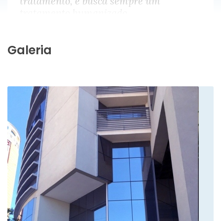
tratamento, é busca sempre um
tratamento humanizado.
Galeria
Paciente
Dr João é um médico muito bom e
transmite confiança.
Paciente
Atencioso... muito profissional...