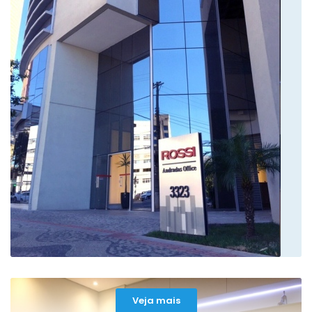
O dr. João Sávio é muito prestativo e
atencioso em seu atendimento. Atende
de forma muito humanizado e transmite
segurança em suas as explicações.
Paciente
Atencioso e explorou bem os dados de
meu problema, agora é aguardar o
resultado dos exames
Paciente
Veja mais